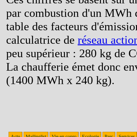
par combustion d'un MWh de 
table des facteurs d'émissio
calculatrice de
réseau actio
peu supérieur : 280 kg de
La chaufferie émet donc en
(1400 MWh x 240 kg).
Actu
Mailinglist
Vie en copro
Ecologie
Parc
Services