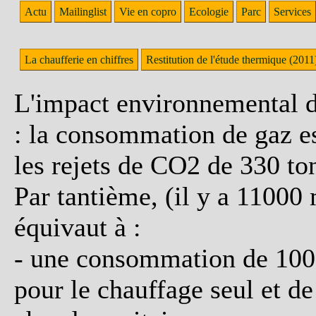
Actu
Mailinglist
Vie en copro
Ecologie
Parc
Services
La chaufferie en chiffres
Restitution de l'étude thermique (2011
L'impact environnemental de
: la consommation de gaz 
les rejets de CO2 de 330 to
Par tantième, (il y a 11000
équivaut à :
- une consommation de 100 
pour le chauffage seul et d